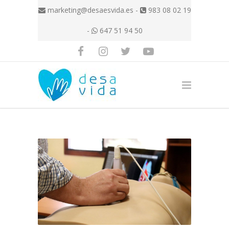
marketing@desaesvida.es
-
983 08 02 19
-
647 51 94 50