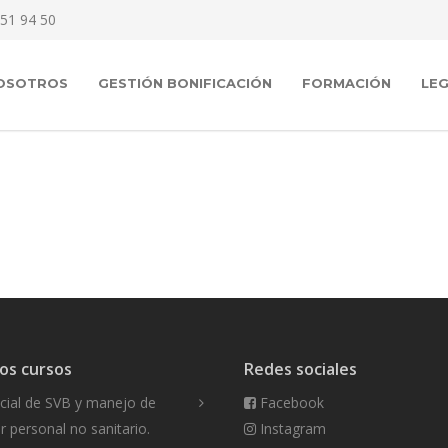
51 94 50
OSOTROS
GESTIÓN BONIFICACIÓN
FORMACIÓN
LEG
os cursos
Redes sociales
icial de SVB y manejo de
Facebook
 personal no sanitario.
Instagram