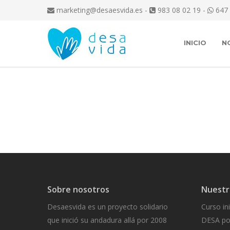
marketing@desaesvida.es
-
983 08 02 19 -
647 
INICIO
N
Sobre nosotros
Nuestr
Desaesvida es un proyecto solidario
Curso in
que inició su andadura allá por 2008
DESA por