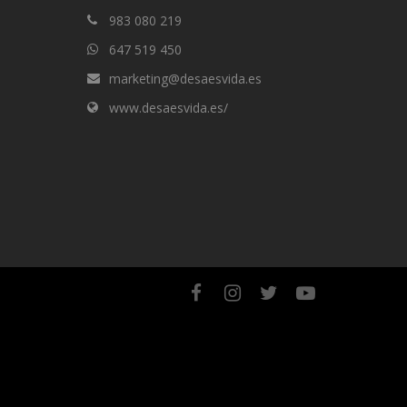
983 080 219
647 519 450
marketing@desaesvida.es
www.desaesvida.es/